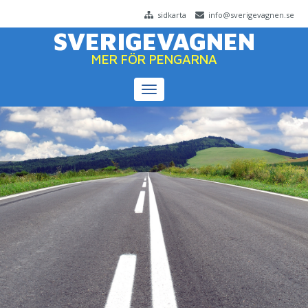
sidkarta
info@sverigevagnen.se
SVERIGEVAGNEN
MER FÖR PENGARNA
Toggle
navigation