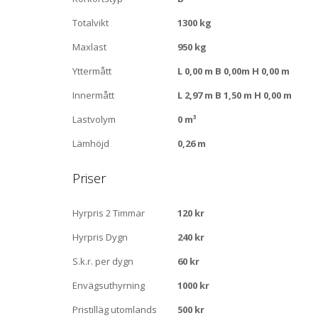
Totalvikt
1300 kg
Maxlast
950 kg
Yttermått
L 0,00 m B 0,00m H 0,00 m
Innermått
L 2,97 m B 1,50 m H 0,00 m
Lastvolym
0 m³
Lämhöjd
0,26 m
Priser
Hyrpris 2 Timmar
120 kr
Hyrpris Dygn
240 kr
S.k.r. per dygn
60 kr
Envägsuthyrning
1000 kr
Pristilläg utomlands
500 kr