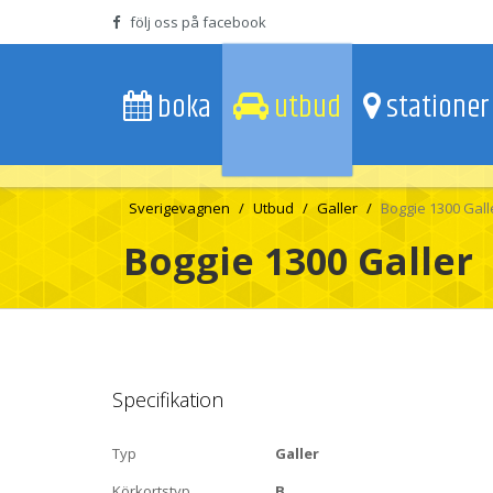
följ oss på facebook
boka
utbud
stationer
Sverigevagnen
Utbud
Galler
Boggie 1300 Gall
Boggie 1300 Galler
Specifikation
Typ
Galler
Körkortstyp
B