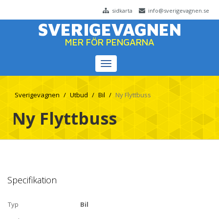
sidkarta
info@sverigevagnen.se
SVERIGEVAGNEN
MER FÖR PENGARNA
Toggle
navigation
Sverigevagnen
Utbud
Bil
Ny Flyttbuss
Ny Flyttbuss
Specifikation
Typ
Bil