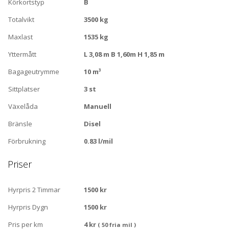
Körkortstyp
B
Totalvikt
3500 kg
Maxlast
1535 kg
Yttermått
L 3,08 m B 1,60m H 1,85 m
Bagageutrymme
10 m³
Sittplatser
3 st
Växelåda
Manuell
Bränsle
Disel
Förbrukning
0.83 l/mil
Priser
Hyrpris 2 Timmar
1500 kr
Hyrpris Dygn
1500 kr
Pris per km
4 kr
( 50 fria mil )