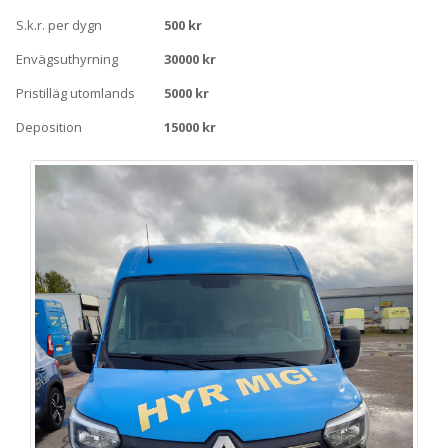
S.k.r. per dygn
500 kr
Envägsuthyrning
30000 kr
Pristilläg utomlands
5000 kr
Deposition
15000 kr